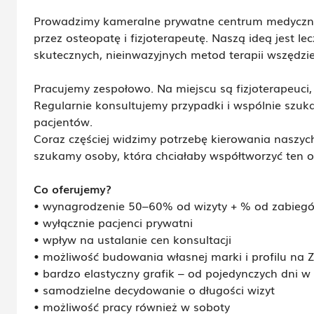
Prowadzimy kameralne prywatne centrum medyczne 
przez osteopatę i fizjoterapeutę. Naszą ideą jest l
skutecznych, nieinwazyjnych metod terapii wszędzie
Pracujemy zespołowo. Na miejscu są fizjoterapeuci,
Regularnie konsultujemy przypadki i wspólnie szuk
pacjentów.
Coraz częściej widzimy potrzebę kierowania naszyc
szukamy osoby, która chciałaby współtworzyć ten 
Co oferujemy?
• wynagrodzenie 50–60% od wizyty + % od zabieg
• wyłącznie pacjenci prywatni
• wpływ na ustalanie cen konsultacji
• możliwość budowania własnej marki i profilu na
• bardzo elastyczny grafik – od pojedynczych dni w
• samodzielne decydowanie o długości wizyt
• możliwość pracy również w soboty