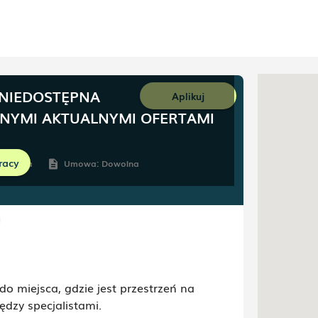
 NIEDOSTĘPNA
Aplikuj
NNYMI AKTUALNYMI OFERTAMI
racy
stalenia
Umowa:
Dowolna
description
do miejsca, gdzie jest przestrzeń na
dzy specjalistami.