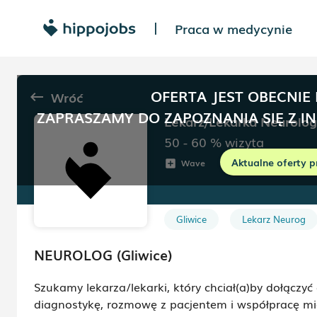
Praca w medycynie
|
OFERTA JEST OBECNIE
Wróć
keyboard_backspace
ZAPRASZAMY DO ZAPOZNANIA SIĘ Z I
Lekarz/Lekarka Neurolog
50 - 60
%
wizyta
Aktualne oferty p
Wave
Gliwice
Do u
add_box
room
schedule
Gliwice
Lekarz Neurog
NEUROLOG (Gliwice)
Szukamy lekarza/lekarki, który chciał(a)by dołączyć 
diagnostykę, rozmowę z pacjentem i współpracę mię