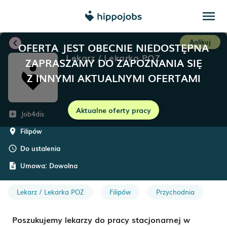
menu
chevron_left
Aplikuj
OFERTA JEST OBECNIE NIEDOSTĘPNA
Lekarz / Lekarka POZ
ZAPRASZAMY DO ZAPOZNANIA SIĘ
Z INNYMI AKTUALNYMI OFERTAMI
Aktualne oferty pracy
Job4dis
add_box
Filipów
room
Do ustalenia
schedule
Umowa:
Dowolna
description
Lekarz / Lekarka POZ
Filipów
Przychodnia
Poszukujemy lekarzy do pracy stacjonarnej w