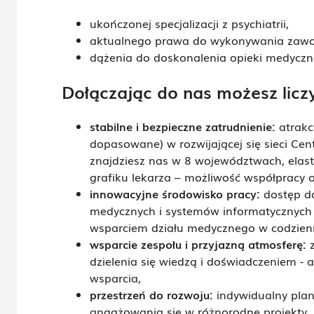
ukończonej specjalizacji z psychiatrii,
aktualnego prawa do wykonywania zaw
dążenia do doskonalenia opieki medyczn
Dołączając do nas możesz licz
stabilne i bezpieczne zatrudnienie:
atrakc
dopasowane) w rozwijającej się sieci Ce
znajdziesz nas w 8 województwach, elas
grafiku lekarza – możliwość współpracy 
innowacyjne środowisko pracy:
dostęp do
medycznych i systemów informatycznych
wsparciem działu medycznego w codzienn
wsparcie zespołu i przyjazną atmosferę:
z
dzielenia się wiedzą i doświadczeniem -
wsparcia,
przestrzeń do rozwoju:
indywidualny pla
angażowania się w różnorodne projekty