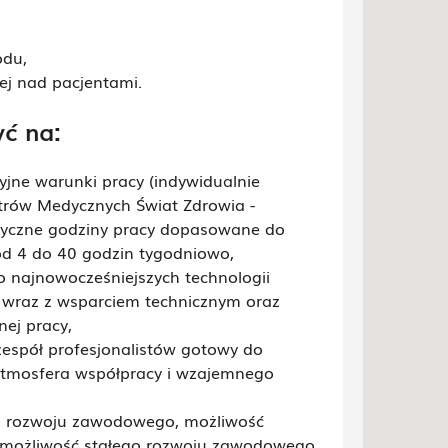
odu,
ej nad pacjentami.
yć na:
yjne warunki pracy (indywidualnie
ntrów Medycznych Świat Zdrowia -
tyczne godziny pracy dopasowane do
od 4 do 40 godzin tygodniowo,
 najnowocześniejszych technologii
 wraz z wsparciem technicznym oraz
ej pracy,
espół profesjonalistów gotowy do
 atmosfera współpracy i wzajemnego
n rozwoju zawodowego, możliwość
, możliwość stałego rozwoju zawodowego