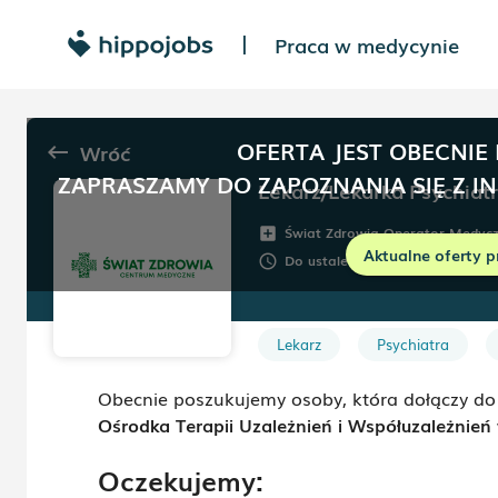
Praca w medycynie
|
OFERTA JEST OBECNIE
Wróć
keyboard_backspace
ZAPRASZAMY DO ZAPOZNANIA SIĘ Z I
Lekarz/Lekarka Psychiat
Świat Zdrowia Operator Medyc
add_box
Aktualne oferty p
Do ustalenia
Umowa:
Do
schedule
description
Lekarz
Psychiatra
Obecnie poszukujemy osoby, która dołączy do
Ośrodka Terapii Uzależnień i Współuzależnień w
Oczekujemy: