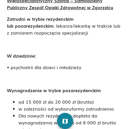
Wielospecjalistyczny Szpital – Samodzielny
Publiczny Zespół Opieki Zdrowotnej w Zgorzelcu
Zatrudni w trybie
rezydenckim
lub
pozarezydenckim:
lekarza/lekarkę
w trakcie lub
z zamiarem
rozpoczęcia specjalizacji
W dziedzinie:
• psychiatrii dla dzieci i młodzieży
Wynagrodzenie w trybie pozarezydenckim
od 15 000 zł do 20 000 zł (brutto)
w zależności od wyboruformy zatrudnienia
Dla nowych rezydentów dopłata do
map
wynagrodzenia
w kwocie od 8 000 zł brutto