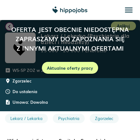
menu
chevron_left
Aplikuj
OFERTA JEST OBECNIE NIEDOSTĘPNA
Lekarz / Lekarka (Psychiatria dla
ZAPRASZAMY DO ZAPOZNANIA SIĘ
dzieci i młodzieży)
Z INNYMI AKTUALNYMI OFERTAMI
15 000
-
20 000
PLN
brutto
Aktualne oferty pracy
WS-SP ZOZ w Zgorzelcu
add_box
Zgorzelec
room
Do ustalenia
schedule
Umowa:
Dowolna
description
Lekarz / Lekarka
Psychiatria
Zgorzelec