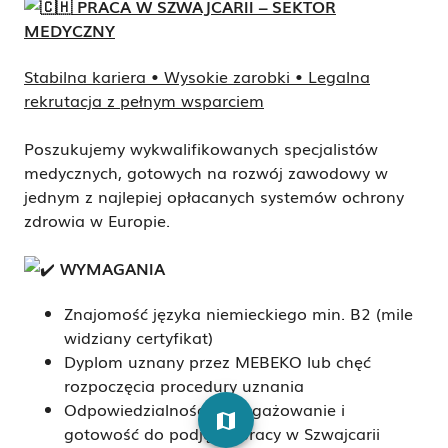
PRACA W SZWAJCARII – SEKTOR
MEDYCZNY
Stabilna kariera • Wysokie zarobki • Legalna
rekrutacja z pełnym wsparciem
Poszukujemy wykwalifikowanych specjalistów
medycznych, gotowych na rozwój zawodowy w
jednym z najlepiej opłacanych systemów ochrony
zdrowia w Europie.
WYMAGANIA
Znajomość języka niemieckiego min. B2 (mile
widziany certyfikat)
Dyplom uznany przez MEBEKO lub chęć
rozpoczęcia procedury uznania
Odpowiedzialność, zaangażowanie i
map
gotowość do podjęcia pracy w Szwajcarii