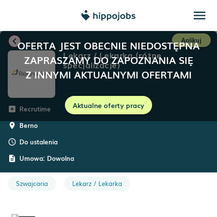
menu
chevron_left
Aplikuj
OFERTA JEST OBECNIE NIEDOSTĘPNA
Lekarz / Lekarka (różne
ZAPRASZAMY DO ZAPOZNANIA SIĘ
specjalizacje)
Z INNYMI AKTUALNYMI OFERTAMI
Aktualne oferty pracy
Recrutime
add_box
Berno
room
Do ustalenia
schedule
Umowa:
Dowolna
description
Szwajcaria
Lekarz / Lekarka