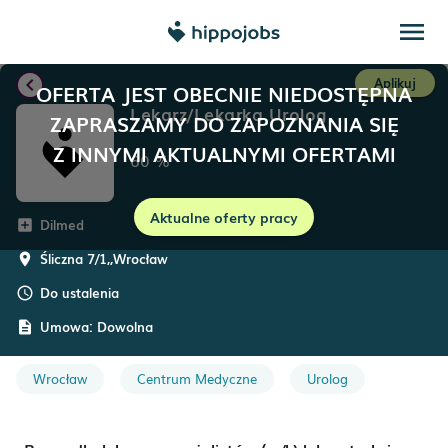
menu
chevron_left
Aplikuj
OFERTA JEST OBECNIE NIEDOSTĘPNA
Lekarz/Lekarka Urolog
ZAPRASZAMY DO ZAPOZNANIA SIĘ
Z INNYMI AKTUALNYMI OFERTAMI
60
%
Aktualne oferty pracy
Dilmed
add_box
Śliczna 7/1,
,
Wrocław
room
Do ustalenia
schedule
Umowa:
Dowolna
description
Wrocław
Centrum Medyczne
Urolog