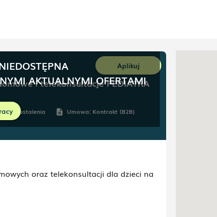
 NIEDOSTĘPNA
Aplikuj
NNYMI AKTUALNYMI OFERTAMI
 domowe i telekonsultacje PEDIATRA
racy
Do ustalenia
Umowa:
Kontrakt (B2B)
hedule
description
mowych oraz telekonsultacji dla dzieci na