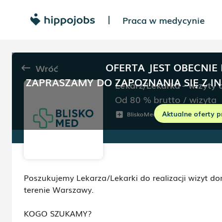
Praca w medycynie
|
OFERTA JEST OBECNIE
Wróć
keyboard_backspace
ZAPRASZAMY DO ZAPOZNANIA SIĘ Z I
Lekarz/Lekarka - wizyty
Od 80
%
brutto
/
wizyta
Aktualne oferty p
BliskoMed
Warszawa
add_box
room
sc
Poszukujemy Lekarza/Lekarki do realizacji wizyt do
terenie Warszawy.
KOGO SZUKAMY?