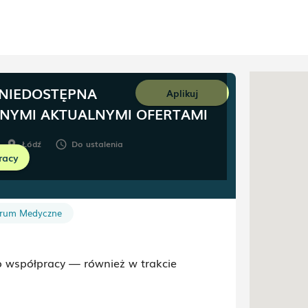
 NIEDOSTĘPNA
Aplikuj
NNYMI AKTUALNYMI OFERTAMI
Łódź
Do ustalenia
room
schedule
racy
rum Medyczne
 współpracy — również w trakcie