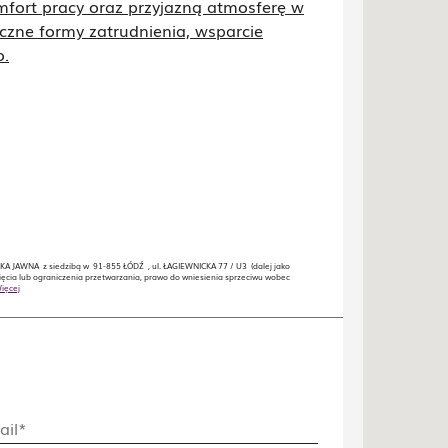
mfort pracy oraz przyjazną atmosferę w
czne formy zatrudnienia, wsparcie
o.
 JAWNA z siedzibą w 91-855 ŁÓDŹ , ul. ŁAGIEWNICKA 77 / U3 (dalej jako
ęcia lub ograniczenia przetwarzania, prawo do wniesienia sprzeciwu wobec
ięcej
ail*