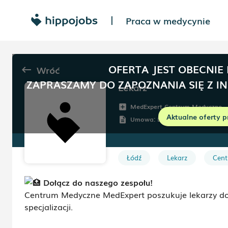
Praca w medycynie
|
OFERTA JEST OBECNIE
Wróć
keyboard_backspace
ZAPRASZAMY DO ZAPOZNANIA SIĘ Z I
Lekarz
MedExpert Centrum Medyczne
add_box
Aktualne oferty p
Umowa:
Dowolna
description
Łódź
Lekarz
Cent
Dołącz do naszego zespołu!
Centrum Medyczne MedExpert poszukuje lekarzy do
specjalizacji.