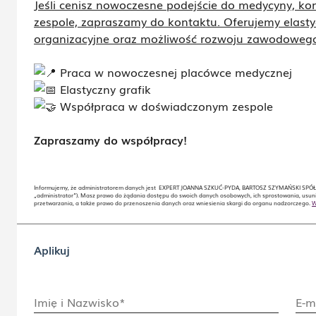
Jeśli cenisz nowoczesne podejście do medycyny, ko
zespole, zapraszamy do kontaktu. Oferujemy elasty
organizacyjne oraz możliwość rozwoju zawodoweg
Praca w nowoczesnej placówce medycznej
Elastyczny grafik
Współpraca w doświadczonym zespole
Zapraszamy do współpracy!
Informujemy, że administratorem danych jest EXPERT JOANNA SZKUĆ-PYDA, BARTOSZ SZYMAŃSKI SPÓŁKA
„administrator”). Masz prawo do żądania dostępu do swoich danych osobowych, ich sprostowania, usuni
przetwarzania, a także prawo do przenoszenia danych oraz wniesienia skargi do organu nadzorczego.
W
Aplikuj
Imię i Nazwisko*
E-m