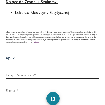
Dołącz do Zespołu. Szukamy:
Lekarza Medycyny Estytycznej
Informujemy, że administratorem danych jest Beauty Lab Clinic Damian Chrzanowski z siedzibą w 05-
600 Grójec , ul. Aleja Niepodległości 37A (dalej jako „administrator”). Masz prawo do żądania dostępu
do swoich danych osobowych, ich sprostowania, usunięcia lub ograniczenia przetwarzania, prawo do
wniesienia sprzeciwu wobec przetwarzania, a także prawo do przenoszenia danych oraz wniesienia
skargi do organu nadzorczego.
Więcej
Aplikuj
Imię i Nazwisko*
E-mail*
map