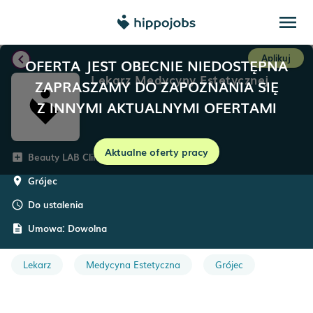
menu
chevron_left
Aplikuj
OFERTA JEST OBECNIE NIEDOSTĘPNA
Lekarz Medycyny Estetycznej
ZAPRASZAMY DO ZAPOZNANIA SIĘ
Z INNYMI AKTUALNYMI OFERTAMI
Aktualne oferty pracy
Beauty LAB Clinic
add_box
Grójec
room
Do ustalenia
schedule
Umowa:
Dowolna
description
Lekarz
Medycyna Estetyczna
Grójec