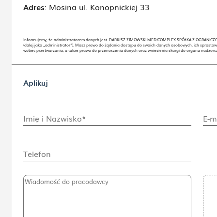
Adres
:
Mosina ul. Konopnickiej 33
Informujemy, że administratorem danych jest DARIUSZ ZIMOWSKI MEDICOMPLEX SPÓŁKA Z OGRANICZON
(dalej jako „administrator”). Masz prawo do żądania dostępu do swoich danych osobowych, ich sprostow
wobec przetwarzania, a także prawo do przenoszenia danych oraz wniesienia skargi do organu nadzor
Aplikuj
Imię i Nazwisko*
E-m
Telefon