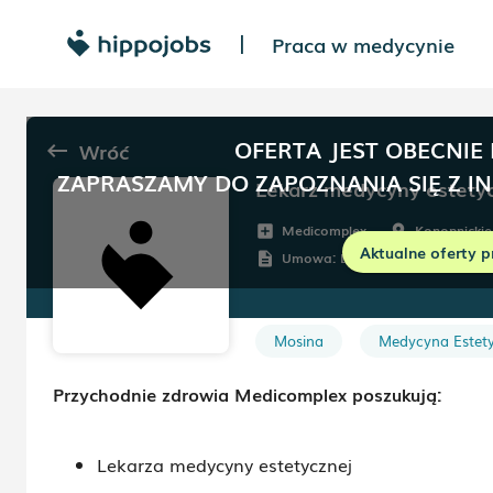
Praca w medycynie
|
OFERTA JEST OBECNIE
Wróć
keyboard_backspace
ZAPRASZAMY DO ZAPOZNANIA SIĘ Z I
Lekarz medycyny estety
Medicomplex
Konopnickie
add_box
room
Aktualne oferty p
Umowa:
Dowolna
description
Mosina
Medycyna Estet
Przychodnie zdrowia Medicomplex poszukują:
Lekarza medycyny estetycznej