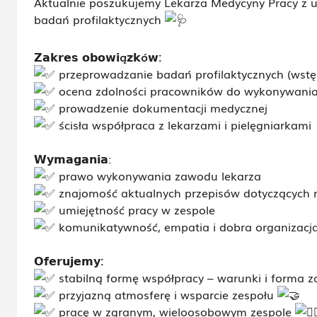
Aktualnie poszukujemy Lekarza Medycyny Pracy z 
badań profilaktycznych
𝗭𝗮𝗸𝗿𝗲𝘀 𝗼𝗯𝗼𝘄𝗶ą𝘇𝗸ó𝘄:
przeprowadzanie badań profilaktycznych (wstę
ocena zdolności pracowników do wykonywania 
prowadzenie dokumentacji medycznej
ścisła współpraca z lekarzami i pielęgniarkami
𝗪𝘆𝗺𝗮𝗴𝗮𝗻𝗶𝗮
:
prawo wykonywania zawodu lekarza
znajomość aktualnych przepisów dotyczących 
umiejętność pracy w zespole
komunikatywność, empatia i dobra organizacja
𝗢𝗳𝗲𝗿𝘂𝗷𝗲𝗺𝘆:
stabilną formę współpracy – warunki i forma z
przyjazną atmosferę i wsparcie zespołu
pracę w zgranym, wieloosobowym zespole