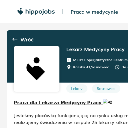
Praca w medycynie
|
Wróć
keyboard_backspace
Lekarz Medycyny Pracy
MEDYK Specjalistyczne Centrum Pr
add_box
Kaliska 41
,
Sosnowiec
Do 
room
schedule
Lekarz
Sosnowiec
𝗣𝗿𝗮𝗰𝗮 𝗱𝗹𝗮 𝗟𝗲𝗸𝗮𝗿𝘇𝗮 𝗠𝗲𝗱𝘆𝗰𝘆𝗻𝘆 𝗣𝗿𝗮𝗰𝘆
Jesteśmy placówką funkcjonującą na rynku usług m
realizujemy świadczenia w zespole 25 lekarzy kilkuna