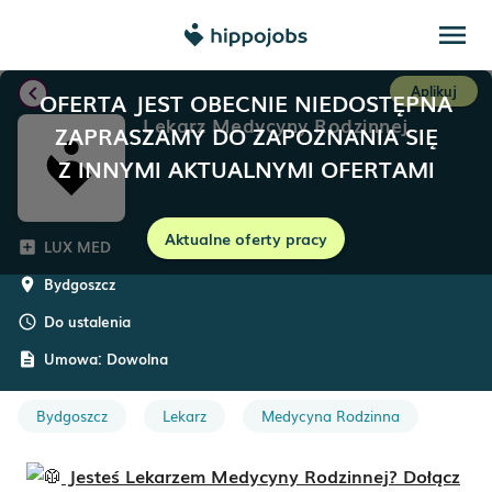
menu
chevron_left
Aplikuj
OFERTA JEST OBECNIE NIEDOSTĘPNA
Lekarz Medycyny Rodzinnej
ZAPRASZAMY DO ZAPOZNANIA SIĘ
Z INNYMI AKTUALNYMI OFERTAMI
Aktualne oferty pracy
LUX MED
add_box
Bydgoszcz
room
Do ustalenia
schedule
Umowa:
Dowolna
description
Bydgoszcz
Lekarz
Medycyna Rodzinna
Jesteś Lekarzem Medycyny Rodzinnej? Dołącz