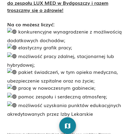
do zespołu LUX MED w Bydgoszczy i razem
troszczmy się o zdrowie!
Na co możesz liczyć:
konkurencyjne wynagrodzenie z możliwością
dodatkowych dochodów;
elastyczny grafik pracy;
możliwość pracy zdalnej, stacjonarnej lub
hybrydowej;
pakiet świadczeń, w tym opieka medyczna,
ubezpieczenie szpitalne oraz na życie;
pracę w nowoczesnym gabinecie;
pomoc zespołu i serdeczną atmosferę;
możliwość uzyskania punktów edukacyjnych
akredytowanych przez Izby Lekarskie
map
Informujemy, że administratorem danych jest LUX MED Sp. z o.o. z siedzibą w Warszawie ,