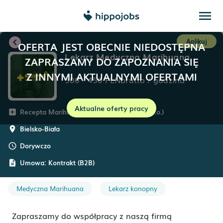
menu
chevron_left
Aplikuj
OFERTA JEST OBECNIE NIEDOSTĘPNA
Lekarz Medyczna Marihuana
ZAPRASZAMY DO ZAPOZNANIA SIĘ
Z INNYMI AKTUALNYMI OFERTAMI
300
-
450
PLN
brutto
/
godzina
Aktualne oferty pracy
Recepta Marihuana (Medica Online Sp. z o.o.)
add_box
Bielsko-Biała
room
Dorywczo
schedule
Umowa:
Kontrakt (B2B)
description
Medyczna Marihuana
Lekarz konopny
Zapraszamy do współpracy z naszą firmą