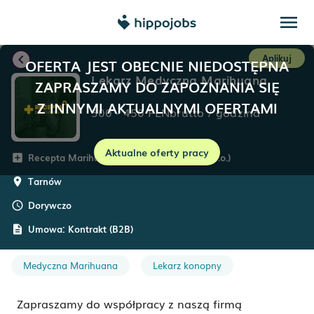
menu
chevron_left
Aplikuj
OFERTA JEST OBECNIE NIEDOSTĘPNA
Lekarz Medyczna Marihuana
ZAPRASZAMY DO ZAPOZNANIA SIĘ
Z INNYMI AKTUALNYMI OFERTAMI
300
-
450
PLN
brutto
/
godzina
Aktualne oferty pracy
Recepta Marihuana (Medica Online Sp. z o.o.)
add_box
Tarnów
room
Dorywczo
schedule
Umowa:
Kontrakt (B2B)
description
Medyczna Marihuana
Lekarz konopny
Zapraszamy do współpracy z naszą firmą