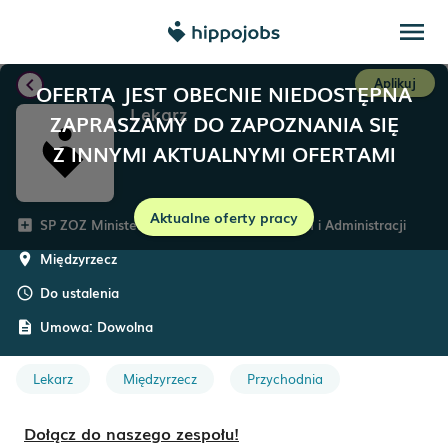
menu
chevron_left
Aplikuj
OFERTA JEST OBECNIE NIEDOSTĘPNA
Lekarz
ZAPRASZAMY DO ZAPOZNANIA SIĘ
Z INNYMI AKTUALNYMI OFERTAMI
Aktualne oferty pracy
SP ZOZ Ministerstwa Spraw Wewnętrznych i Administracji
add_box
Międzyrzecz
room
Do ustalenia
schedule
Umowa:
Dowolna
description
Lekarz
Międzyrzecz
Przychodnia
Dołącz do naszego zespołu!