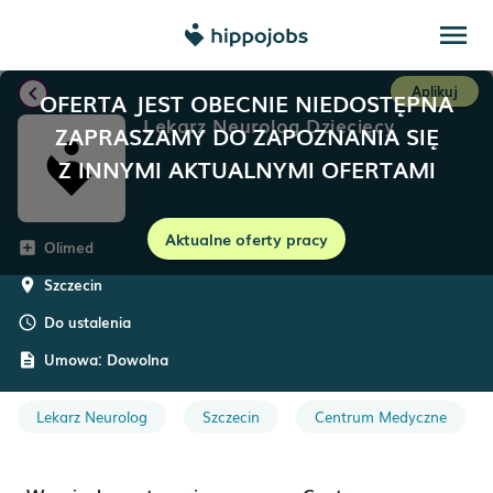
menu
chevron_left
Aplikuj
OFERTA JEST OBECNIE NIEDOSTĘPNA
Lekarz Neurolog Dziecięcy
ZAPRASZAMY DO ZAPOZNANIA SIĘ
Z INNYMI AKTUALNYMI OFERTAMI
Aktualne oferty pracy
Olimed
add_box
Szczecin
room
Do ustalenia
schedule
Umowa:
Dowolna
description
Lekarz Neurolog
Szczecin
Centrum Medyczne