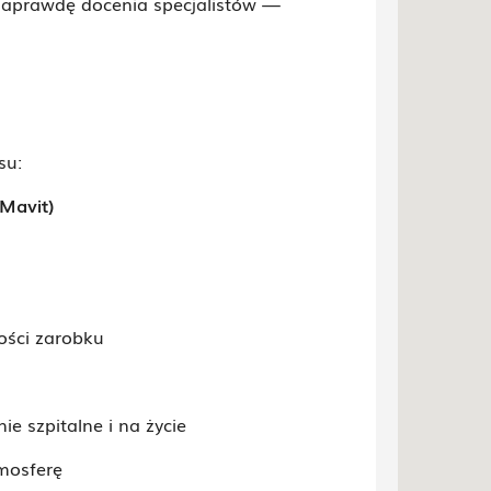
 naprawdę docenia specjalistów —
su:
 Mavit)
ości zarobku
e szpitalne i na życie
mosferę