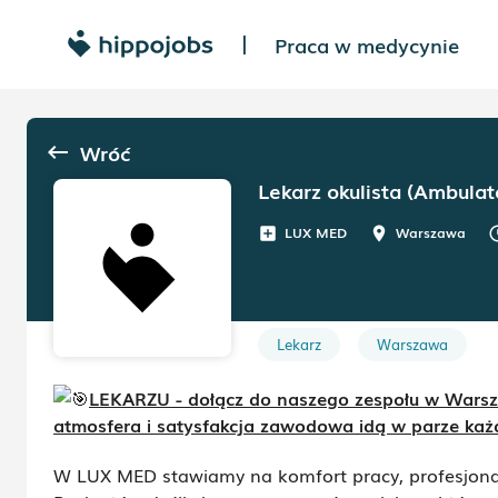
Praca w medycynie
|
Wróć
keyboard_backspace
Lekarz okulista (Ambulat
LUX MED
Warszawa
add_box
room
sche
Lekarz
Warszawa
LEKARZU - dołącz do naszego zespołu w Warszaw
atmosfera i satysfakcja zawodowa idą w parze każ
W LUX MED stawiamy na komfort pracy, profesjonal