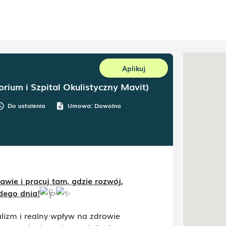
Aplikuj
orium i Szpital Okulistyczny Mavit)
Do ustalenia
Umowa:
Dowolna
dule
description
ie i pracuj tam, gdzie rozwój,
dego dnia!
izm i realny wpływ na zdrowie