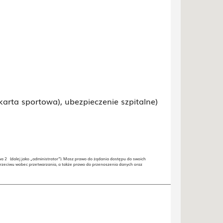
arta sportowa), ubezpieczenie szpitalne)
wa 2 (dalej jako „administrator”). Masz prawo do żądania dostępu do swoich
przeciwu wobec przetwarzania, a także prawo do przenoszenia danych oraz