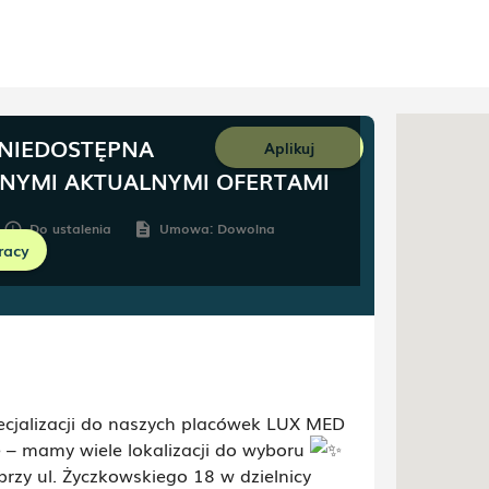
 NIEDOSTĘPNA
Aplikuj
NNYMI AKTUALNYMI OFERTAMI
Do ustalenia
Umowa:
Dowolna
schedule
description
racy
pecjalizacji do naszych placówek LUX MED
e – mamy wiele lokalizacji do wyboru
rzy ul. Życzkowskiego 18 w dzielnicy