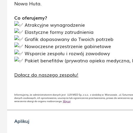
Nowa Huta.
Co oferujemy?
Atrakcyjne wynagrodzenie
Elastyczne formy zatrudnienia
Grafik dopasowany do Twoich potrzeb
Nowoczesne przestrzenie gabinetowe
Wsparcie zespołu i rozwój zawodowy
Pakiet benefitów (prywatna opieka medyczna, k
Dołącz do naszego zespołu!
Informujemy, że administratorem danych jest LUX MED Sp. z o.o. z siedzibą w Warszawie , ul. Szturmo
danych osobowych, ich sprostowania, usunięcia lub ograniczenia przetwarzania, prawo do wniesienia s
wniesienia skargi do organu nadzorczego.
Więcej
Aplikuj