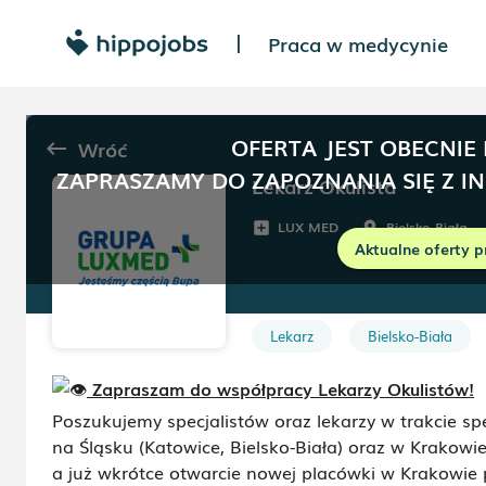
Praca w medycynie
|
OFERTA JEST OBECNIE
Wróć
keyboard_backspace
ZAPRASZAMY DO ZAPOZNANIA SIĘ Z I
Lekarz Okulista
LUX MED
Bielsko-Biała
add_box
room
Aktualne oferty p
Lekarz
Bielsko-Biała
Zapraszam do współpracy Lekarzy Okulistów!
Poszukujemy specjalistów oraz lekarzy w trakcie s
na Śląsku (Katowice, Bielsko-Biała) oraz w Krakowi
a już wkrótce otwarcie nowej placówki w Krakowie p