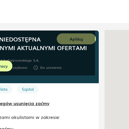
 NIEDOSTĘPNA
Aplikuj
NNYMI AKTUALNYMI OFERTAMI
 S.T. Dąbrowskiego S.A.
racy
 11
,
Puszczykowo
Do ustalenia
schedule
lista
Szpital
biegów usunięcia zaćmy
ami okulistami w zakresie:
 zaćmy,