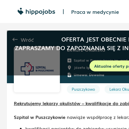
Praca w medycynie
|
OFERTA JEST OBECNIE
Wróć
keyboard_backspace
ZAPRASZAMY DO ZAPOZNANIA SIĘ Z I
Lekarz Okulista
Szpital w Puszczykowie im. prof.
add_box
Aktualne oferty p
Józefa Ignacego Kraszewskiego
room
Umowa:
Dowolna
description
Puszczykowo
Lekarz Oku
Rekrutujemy lekarzy okulistów – kwalifikacje do za
Szpital w Puszczykowie
nawiąże współpracę z lekarz
kwalifikacji pacjentów do zabiegów usunięcia