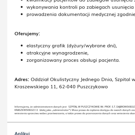
wykonywania kontroli po zabiegach usunięcia
prowadzenia dokumentacji medycznej zgodnie
Oferujemy:
elastyczny grafik (dyżury/wybrane dni),
atrakcyjne wynagrodzenie,
zorganizowany proces obsługi pacjenta.
Adres:
Oddział Okulistyczny Jednego Dnia,
Szpital 
Kraszewskiego 11, 62-040 Puszczykowo
Informujemy, że administratorem danych jest SZPITAL W PUSZCZYKOWIE IM. PROF. S.T. DĄBROWSKIE
KRASZEWSKIEGO 11 (dalej jako „administrator”). Masz prawo do żądania dostępu do swoich danych osob
wniesienia sprzeciwu wobec przetwarzania, a także prawo do przenoszenia danych oraz wniesienia ska
Aplikuj