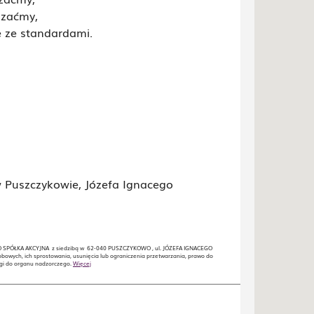
 zaćmy,
 ze standardami.
w Puszczykowie, Józefa Ignacego
GO SPÓŁKA AKCYJNA z siedzibą w 62-040 PUSZCZYKOWO , ul. JÓZEFA IGNACEGO
owych, ich sprostowania, usunięcia lub ograniczenia przetwarzania, prawo do
rgi do organu nadzorczego.
Więcej