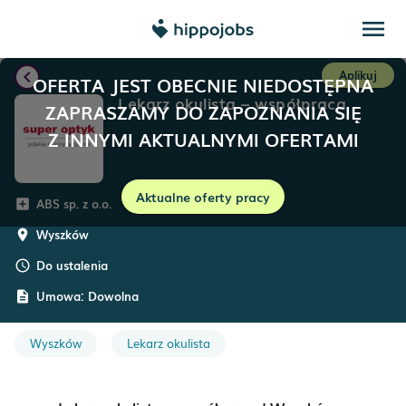
menu
chevron_left
Aplikuj
OFERTA JEST OBECNIE NIEDOSTĘPNA
Lekarz okulista – współpraca
ZAPRASZAMY DO ZAPOZNANIA SIĘ
Z INNYMI AKTUALNYMI OFERTAMI
Aktualne oferty pracy
ABS sp. z o.o.
add_box
Wyszków
room
Do ustalenia
schedule
Umowa:
Dowolna
description
Wyszków
Lekarz okulista