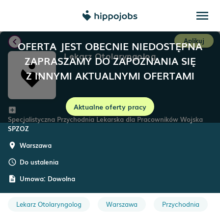
menu
chevron_left
Aplikuj
OFERTA JEST OBECNIE NIEDOSTĘPNA
Lekarz Otolaryngolog
ZAPRASZAMY DO ZAPOZNANIA SIĘ
Z INNYMI AKTUALNYMI OFERTAMI
Aktualne oferty pracy
add_box
Specjalistyczna Przychodnia Lekarska dla Pracowników Wojska
SPZOZ
Warszawa
room
Do ustalenia
schedule
Umowa:
Dowolna
description
Lekarz Otolaryngolog
Warszawa
Przychodnia