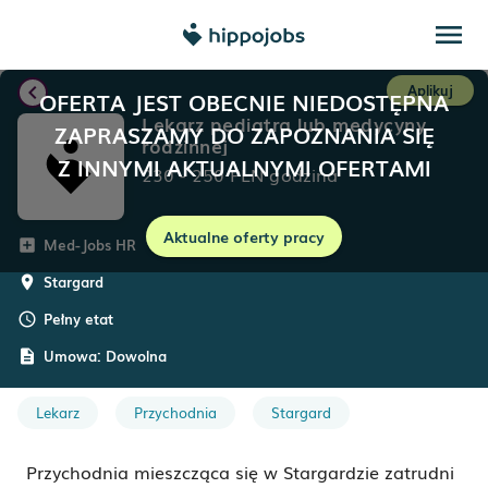
menu
chevron_left
Aplikuj
OFERTA JEST OBECNIE NIEDOSTĘPNA
Lekarz pediatra lub medycyny
ZAPRASZAMY DO ZAPOZNANIA SIĘ
rodzinnej
Z INNYMI AKTUALNYMI OFERTAMI
230
-
250
PLN
godzina
Aktualne oferty pracy
Med-Jobs HR
add_box
Stargard
room
Pełny etat
schedule
Umowa:
Dowolna
description
Lekarz
Przychodnia
Stargard
Przychodnia mieszcząca się w Stargardzie zatrudni