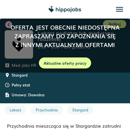
menu
chevron_left
Aplikuj
OFERTA JEST OBECNIE NIEDOSTĘPNA
Lekarz pediatra lub medycyny
ZAPRASZAMY DO ZAPOZNANIA SIĘ
rodzinnej
Z INNYMI AKTUALNYMI OFERTAMI
230
-
250
PLN
godzina
Aktualne oferty pracy
Med-Jobs HR
add_box
Stargard
room
Pełny etat
schedule
Umowa:
Dowolna
description
Lekarz
Przychodnia
Stargard
Przychodnia mieszcząca się w Stargardzie zatrudni