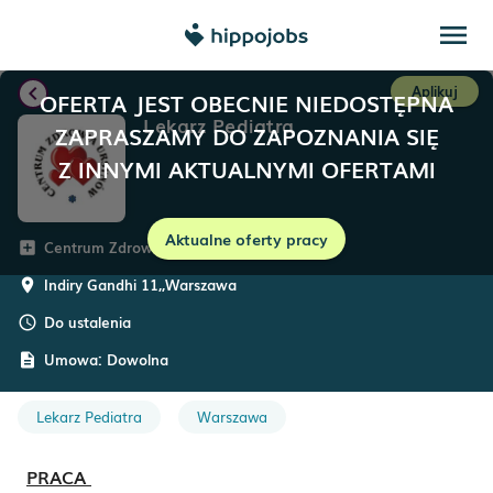
menu
chevron_left
Aplikuj
OFERTA JEST OBECNIE NIEDOSTĘPNA
Lekarz Pediatra
ZAPRASZAMY DO ZAPOZNANIA SIĘ
Z INNYMI AKTUALNYMI OFERTAMI
Aktualne oferty pracy
Centrum Zdrowia Ursynów
add_box
Indiry Gandhi 11,
,
Warszawa
room
Do ustalenia
schedule
Umowa:
Dowolna
description
Lekarz Pediatra
Warszawa
PRACA