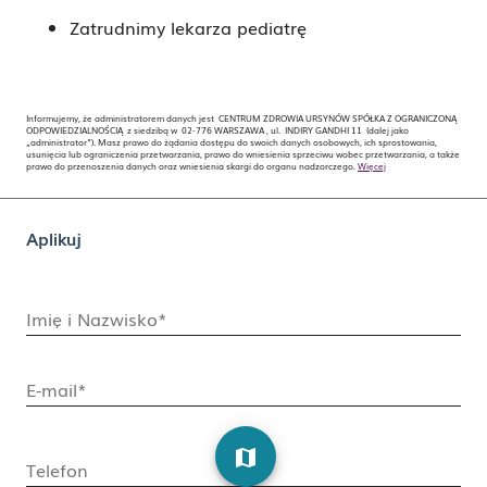
Zatrudnimy lekarza pediatrę
Informujemy, że administratorem danych jest CENTRUM ZDROWIA URSYNÓW SPÓŁKA Z OGRANICZONĄ
ODPOWIEDZIALNOŚCIĄ z siedzibą w 02-776 WARSZAWA , ul. INDIRY GANDHI 11 (dalej jako
„administrator”). Masz prawo do żądania dostępu do swoich danych osobowych, ich sprostowania,
usunięcia lub ograniczenia przetwarzania, prawo do wniesienia sprzeciwu wobec przetwarzania, a także
prawo do przenoszenia danych oraz wniesienia skargi do organu nadzorczego.
Więcej
Aplikuj
Imię i Nazwisko*
E-mail*
map
Telefon