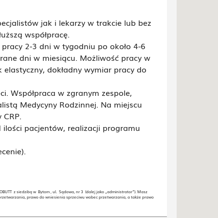
cjalistów jak i lekarzy w trakcie lub bez
łuższą współpracę.
 pracy 2-3 dni w tygodniu po około 4-6
brane dni w miesiącu. Możliwość pracy w
 elastyczny, dokładny wymiar pracy do
ci. Współpraca w zgranym zespole,
listą Medycyny Rodzinnej. Na miejscu
y CRP.
 ilości pacjentów, realizacji programu
cenie).
 z siedzibą w Bytom , ul. Sądowa, nr 3 (dalej jako „administrator”). Masz
przetwarzania, prawo do wniesienia sprzeciwu wobec przetwarzania, a także prawo