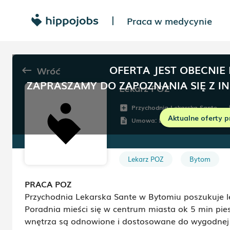
Praca w medycynie
|
OFERTA JEST OBECNIE
Wróć
keyboard_backspace
ZAPRASZAMY DO ZAPOZNANIA SIĘ Z I
Lekarz POZ
Przychodnia Lekarska Sante
add_box
r
Aktualne oferty p
Umowa:
Dowolna
description
Lekarz POZ
Bytom
PRACA POZ
Przychodnia Lekarska Sante w Bytomiu poszukuje 
Poradnia mieści się w centrum miasta ok 5 min pie
wnętrza są odnowione i dostosowane do wygodnej 