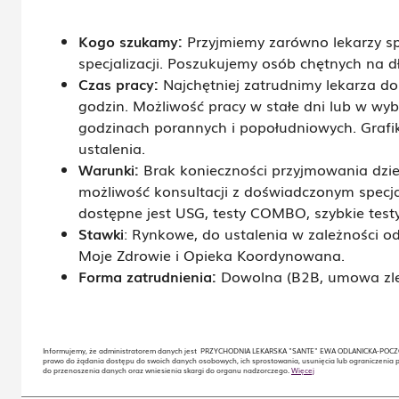
Kogo szukamy:
Przyjmiemy zarówno lekarzy spe
specjalizacji. Poszukujemy osób chętnych na d
Czas pracy:
Najchętniej zatrudnimy lekarza do
godzin. Możliwość pracy w stałe dni lub w wy
godzinach porannych i popołudniowych. Grafik
ustalenia.
Warunki:
Brak konieczności przyjmowania dzie
możliwość konsultacji z doświadczonym specja
dostępne jest USG, testy COMBO, szybkie test
Stawki
: Rynkowe, do ustalenia w zależności od
Moje Zdrowie i Opieka Koordynowana.
Forma zatrudnienia:
Dowolna (B2B, umowa zle
Informujemy, że administratorem danych jest PRZYCHODNIA LEKARSKA "SANTE" EWA ODLANICKA-POCZOBUTT
prawo do żądania dostępu do swoich danych osobowych, ich sprostowania, usunięcia lub ograniczenia 
do przenoszenia danych oraz wniesienia skargi do organu nadzorczego.
Więcej