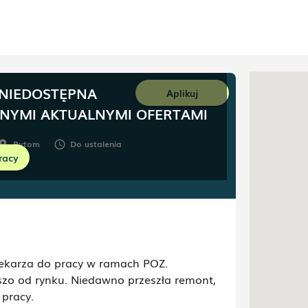
 NIEDOSTĘPNA
Aplikuj
NNYMI AKTUALNYMI OFERTAMI
Bytom
Do ustalenia
oom
schedule
racy
lekarza do pracy w ramach POZ.
szo od rynku. Niedawno przeszła remont,
pracy.