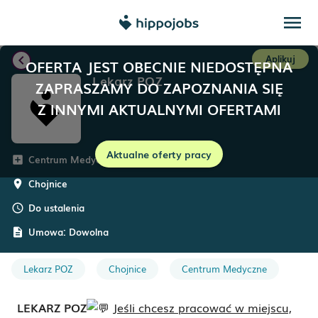
menu
chevron_left
Aplikuj
OFERTA JEST OBECNIE NIEDOSTĘPNA
Lekarz POZ
ZAPRASZAMY DO ZAPOZNANIA SIĘ
Z INNYMI AKTUALNYMI OFERTAMI
Aktualne oferty pracy
Centrum Medyczne GEMINI
add_box
Chojnice
room
Do ustalenia
schedule
Umowa:
Dowolna
description
Lekarz POZ
Chojnice
Centrum Medyczne
LEKARZ POZ
Jeśli chcesz pracować w miejscu,