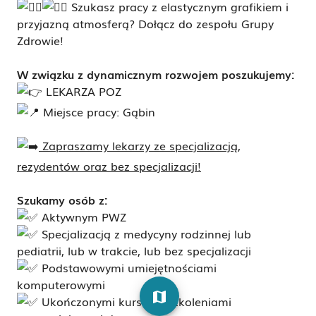
Szukasz pracy z elastycznym grafikiem i
przyjazną atmosferą? Dołącz do zespołu Grupy
Zdrowie!
W
związku z dynamicznym rozwojem poszukujemy:
LEKARZA POZ
Miejsce pracy: Gąbin
Zapraszamy lekarzy ze specjalizacją,
rezydentów oraz bez specjalizacji!
Szukamy osób z:
Aktywnym PWZ
Specjalizacją z medycyny rodzinnej lub
pediatrii, lub w trakcie, lub bez specjalizacji
Podstawowymi umiejętnościami
komputerowymi
map
Ukończonymi kursami/szkoleniami