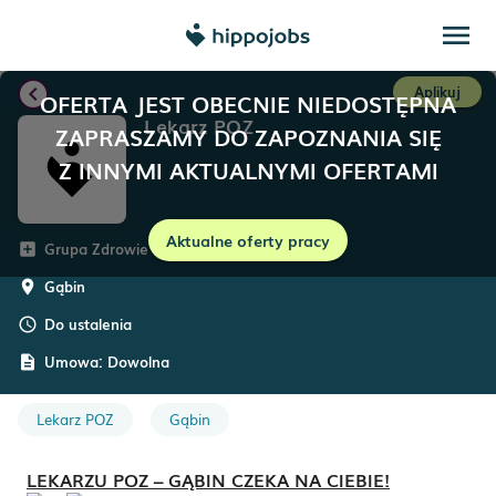
menu
chevron_left
Aplikuj
OFERTA JEST OBECNIE NIEDOSTĘPNA
Lekarz POZ
ZAPRASZAMY DO ZAPOZNANIA SIĘ
Z INNYMI AKTUALNYMI OFERTAMI
Aktualne oferty pracy
Grupa Zdrowie
add_box
Gąbin
room
Do ustalenia
schedule
Umowa:
Dowolna
description
Lekarz POZ
Gąbin
LEKARZU POZ – GĄBIN CZEKA NA CIEBIE!