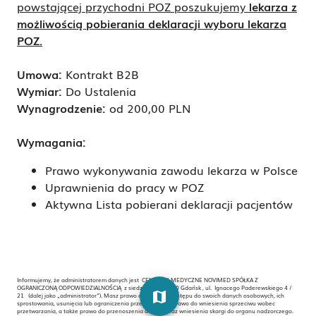
powstającej przychodni POZ poszukujemy
lekarza z
możliwością pobierania deklaracji wyboru lekarza
POZ.
Umowa:
Kontrakt B2B
Wymiar:
Do Ustalenia
Wynagrodzenie:
od 200,00 PLN
Wymagania:
Prawo wykonywania zawodu lekarza w Polsce
Uprawnienia do pracy w POZ
Aktywna Lista pobierani deklaracji pacjentów
Informujemy, że administratorem danych jest CENTRUM MEDYCZNE NOVIMED SPÓŁKA Z
OGRANICZONĄ ODPOWIEDZIALNOŚCIĄ z siedzibą w 80-170 Gdańsk , ul. Ignacego Paderewskiego 4 /
map
21 (dalej jako „administrator”). Masz prawo do żądania dostępu do swoich danych osobowych, ich
sprostowania, usunięcia lub ograniczenia przetwarzania, prawo do wniesienia sprzeciwu wobec
przetwarzania, a także prawo do przenoszenia danych oraz wniesienia skargi do organu nadzorczego.