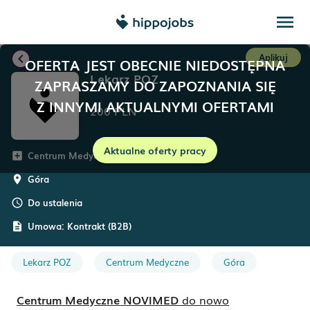
menu
chevron_left
Aplikuj
OFERTA JEST OBECNIE NIEDOSTĘPNA
Lekarz POZ
ZAPRASZAMY DO ZAPOZNANIA SIĘ
Z INNYMI AKTUALNYMI OFERTAMI
200
PLN
Aktualne oferty pracy
Centrum Medyczne NOVIMED
add_box
Góra
room
Do ustalenia
schedule
Umowa:
Kontrakt (B2B)
description
Lekarz POZ
Centrum Medyczne
Góra
Centrum Medyczne NOVIMED
d
o nowo