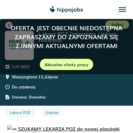
menu
chevron_left
Aplikuj
OFERTA JEST OBECNIE NIEDOSTĘPNA
Lekarz POZ (internista / lekarz
ZAPRASZAMY DO ZAPOZNANIA SIĘ
rodzinny)
Z INNYMI AKTUALNYMI OFERTAMI
Aktualne oferty pracy
LUX MED
add_box
Waszyngtona 13,
,
Gdynia
room
Do ustalenia
schedule
Umowa:
Dowolna
description
Lekarz POZ
Gdynia
SZUKAMY LEKARZA POZ do nowej placówki