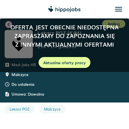
menu
chevron_left
Aplikuj
OFERTA JEST OBECNIE NIEDOSTĘPNA
Lekarz POZ (K/M)
ZAPRASZAMY DO ZAPOZNANIA SIĘ
Z INNYMI AKTUALNYMI OFERTAMI
250
PLN
godzina
Aktualne oferty pracy
Med-Jobs HR
add_box
Malczyce
room
Do ustalenia
schedule
Umowa:
Dowolna
description
Lekarz POZ
Malczyce