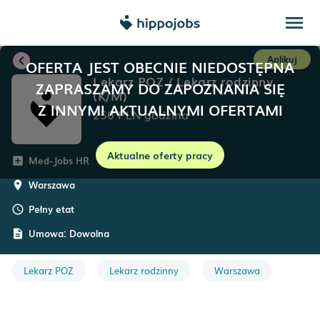
menu
chevron_left
Aplikuj
OFERTA JEST OBECNIE NIEDOSTĘPNA
Lekarz POZ / Lekarz rodzinny
ZAPRASZAMY DO ZAPOZNANIA SIĘ
(K/M)
Z INNYMI AKTUALNYMI OFERTAMI
250
PLN
godzina
Aktualne oferty pracy
Med-Jobs HR
add_box
Warszawa
room
Pełny etat
schedule
Umowa:
Dowolna
description
Lekarz POZ
Lekarz rodzinny
Warszawa