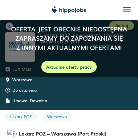
menu
chevron_left
Aplikuj
OFERTA JEST OBECNIE NIEDOSTĘPNA
Lekarz POZ Specjalista Chorób
ZAPRASZAMY DO ZAPOZNANIA SIĘ
Wewnętrznych
Z INNYMI AKTUALNYMI OFERTAMI
Aktualne oferty pracy
LUX MED
add_box
Warszawa
room
Do ustalenia
schedule
Umowa:
Dowolna
description
Lekarz POZ
Warszawa
Lekarz POZ – Warszawa (Port Praski)