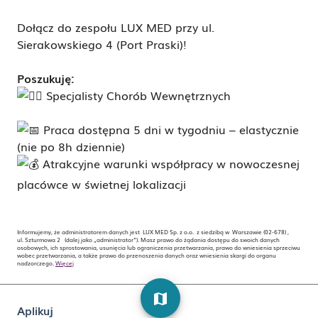
Dołącz do zespołu LUX MED przy ul.
Sierakowskiego 4 (Port Praski)!
Poszukuję:
S
pecjalisty Chorób Wewnętrznych
Praca dostępna 5 dni w tygodniu – elastycznie
(nie po 8h dziennie)
Atrakcyjne warunki współpracy w nowoczesnej
placówce w świetnej lokalizacji
Informujemy, że administratorem danych jest LUX MED Sp. z o.o. z siedzibą w Warszawie (02-678) ,
ul. Szturmowa 2 (dalej jako „administrator”). Masz prawo do żądania dostępu do swoich danych
osobowych, ich sprostowania, usunięcia lub ograniczenia przetwarzania, prawo do wniesienia sprzeciwu
wobec przetwarzania, a także prawo do przenoszenia danych oraz wniesienia skargi do organu
nadzorczego.
Więcej
map
Aplikuj