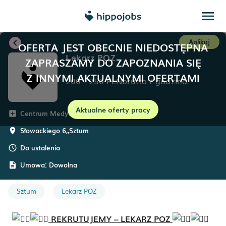
menu
chevron_left
Aplikuj
OFERTA JEST OBECNIE NIEDOSTĘPNA
Lekarz POZ
ZAPRASZAMY DO ZAPOZNANIA SIĘ
Z INNYMI AKTUALNYMI OFERTAMI
200
-
250
PLN
brutto
/
godzina
Aktualne oferty pracy
Centrum Medyczne Grupa Zdrowie
add_box
Słowackiego 6,
,
Sztum
room
Do ustalenia
schedule
Umowa:
Dowolna
description
Sztum
Lekarz POZ
REKRUTUJEMY – LEKARZ POZ