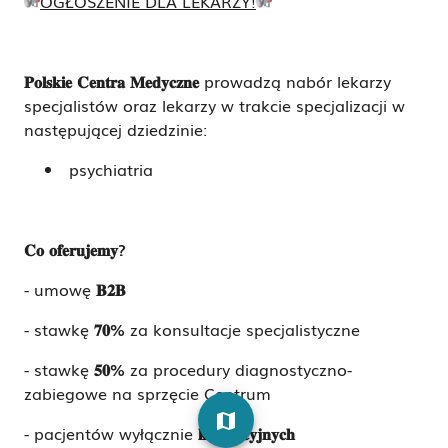
OGŁOSZENIE DLA LEKARZY!
𝐏𝐨𝐥𝐬𝐤𝐢𝐞
𝐂𝐞𝐧𝐭𝐫𝐚
𝐌𝐞𝐝𝐲𝐜𝐳𝐧𝐞
prowadzą nabór lekarzy
specjalistów oraz lekarzy w trakcie specjalizacji w
następującej dziedzinie:
psychiatria
𝐂𝐨
𝐨𝐟𝐞𝐫𝐮𝐣𝐞𝐦𝐲
?
- umowę
𝐁𝟐𝐁
- stawkę
𝟕𝟎
%
za konsultacje specjalistyczne
- stawkę
𝟓𝟎
%
za procedury diagnostyczno-
zabiegowe na sprzęcie Centrum
map
- pacjentów wyłącznie
𝐤𝐨𝐦𝐞𝐫𝐜𝐲𝐣𝐧𝐲𝐜𝐡