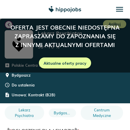
menu
chevron_left
Aplikuj
OFERTA JEST OBECNIE NIEDOSTĘPNA
Lekarz Psychiatra
ZAPRASZAMY DO ZAPOZNANIA SIĘ
Z INNYMI AKTUALNYMI OFERTAMI
50
-
70
%
Aktualne oferty pracy
Polskie Centra Medyczne
add_box
Bydgoszcz
room
Do ustalenia
schedule
Umowa:
Kontrakt (B2B)
description
Lekarz
Centrum
Bydgoszcz
Psychiatra
Medyczne