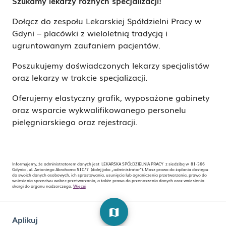
Szukamy lekarzy różnych specjalizacji!
Dołącz do zespołu Lekarskiej Spółdzielni Pracy w
Gdyni – placówki z wieloletnią tradycją i
ugruntowanym zaufaniem pacjentów.
Poszukujemy doświadczonych lekarzy specjalistów
oraz lekarzy w trakcie specjalizacji.
Oferujemy elastyczny grafik, wyposażone gabinety
oraz wsparcie wykwalifikowanego personelu
pielęgniarskiego oraz rejestracji.
Informujemy, że administratorem danych jest LEKARSKA SPÓŁDZIELNIA PRACY z siedzibą w 81-366
Gdynia , ul. Antoniego Abrahama 51C/7 (dalej jako „administrator”). Masz prawo do żądania dostępu
do swoich danych osobowych, ich sprostowania, usunięcia lub ograniczenia przetwarzania, prawo do
wniesienia sprzeciwu wobec przetwarzania, a także prawo do przenoszenia danych oraz wniesienia
skargi do organu nadzorczego.
Więcej
map
Aplikuj