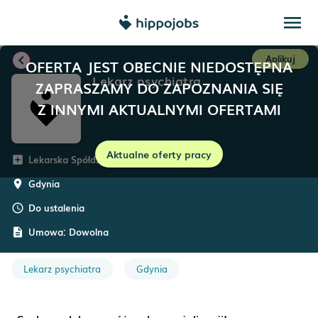
menu
chevron_left
Aplikuj
OFERTA JEST OBECNIE NIEDOSTĘPNA
Lekarz psychiatra
ZAPRASZAMY DO ZAPOZNANIA SIĘ
Z INNYMI AKTUALNYMI OFERTAMI
Aktualne oferty pracy
Lekarska Spółdzielnia Pracy
add_box
Gdynia
room
Do ustalenia
schedule
Umowa:
Dowolna
description
Lekarz psychiatra
Gdynia