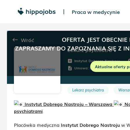
Praca w medycynie
|
OFERTA JEST OBECNIE
Wróć
keyboard_backspace
ZAPRASZAMY DO ZAPOZNANIA SIĘ Z I
Lekarz psychiatra
Instytut Dobrego Nastroju
add_box
ro
Aktualne oferty p
Umowa:
Dowolna
description
Lekarz psychiatra
Warsz
Instytut Dobrego Nastroju – Warszawa
Na
psychiatrami
Placówka medyczna
Instytut Dobrego Nastroju
w Wa