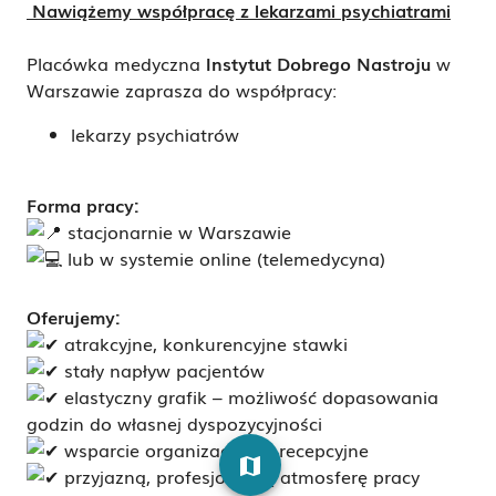
Nawiążemy współpracę z lekarzami psychiatrami
Placówka medyczna
Instytut Dobrego Nastroju
w
Warszawie zaprasza do współpracy:
lekarzy
psychiatrów
Forma pracy:
stacjonarnie w Warszawie
lub w systemie online (telemedycyna)
Oferujemy:
atrakcyjne, konkurencyjne stawki
stały napływ pacjentów
elastyczny grafik – możliwość dopasowania
godzin do własnej dyspozycyjności
wsparcie organizacyjne i recepcyjne
map
przyjazną, profesjonalną atmosferę pracy