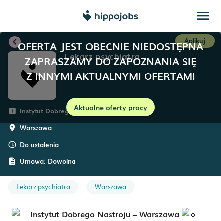
menu
chevron_left
Aplikuj
OFERTA JEST OBECNIE NIEDOSTĘPNA
Lekarz psychiatra
ZAPRASZAMY DO ZAPOZNANIA SIĘ
Z INNYMI AKTUALNYMI OFERTAMI
Aktualne oferty pracy
Instytut Dobrego Nastroju
add_box
Warszawa
room
Do ustalenia
schedule
Umowa:
Dowolna
description
Lekarz psychiatra
Warszawa
Instytut Dobrego Nastroju – Warszawa