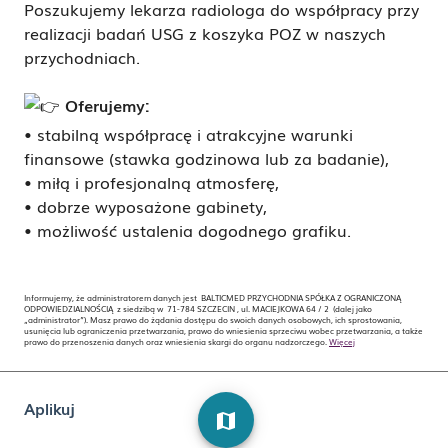
Poszukujemy lekarza radiologa do współpracy przy
realizacji badań USG z koszyka POZ w naszych
przychodniach.
O
ferujemy:
• stabilną współpracę i atrakcyjne warunki
finansowe (stawka godzinowa lub za badanie),
• miłą i profesjonalną atmosferę,
• dobrze wyposażone gabinety,
• możliwość ustalenia dogodnego grafiku.
Informujemy, że administratorem danych jest BALTICMED PRZYCHODNIA SPÓŁKA Z OGRANICZONĄ
ODPOWIEDZIALNOŚCIĄ z siedzibą w 71-784 SZCZECIN , ul. MACIEJKOWA 64 / 2 (dalej jako
„administrator”). Masz prawo do żądania dostępu do swoich danych osobowych, ich sprostowania,
usunięcia lub ograniczenia przetwarzania, prawo do wniesienia sprzeciwu wobec przetwarzania, a także
prawo do przenoszenia danych oraz wniesienia skargi do organu nadzorczego.
Więcej
Aplikuj
map