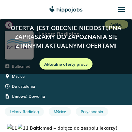
menu
chevron_left
Aplikuj
OFERTA JEST OBECNIE NIEDOSTĘPNA
Lekarz Radiolog
ZAPRASZAMY DO ZAPOZNANIA SIĘ
Z INNYMI AKTUALNYMI OFERTAMI
Aktualne oferty pracy
Balticmed
add_box
Mścice
room
Do ustalenia
schedule
Umowa:
Dowolna
description
Lekarz Radiolog
Mścice
Przychodnia
Balticmed – dołącz do zespołu lekarzy!