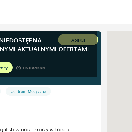
 NIEDOSTĘPNA
Aplikuj
NNYMI AKTUALNYMI OFERTAMI
racy
Toruń
Do ustalenia
schedule
Centrum Medyczne
alistów oraz lekarzy w trakcie