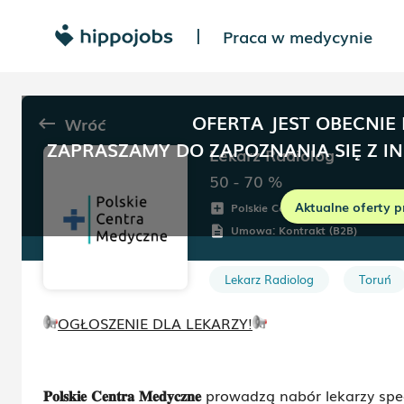
Praca w medycynie
|
OFERTA JEST OBECNIE
Wróć
keyboard_backspace
ZAPRASZAMY DO ZAPOZNANIA SIĘ Z I
Lekarz Radiolog
50 - 70
%
Aktualne oferty p
Polskie Centra Medyczne
add_box
room
Umowa:
Kontrakt (B2B)
description
Lekarz Radiolog
Toruń
OGŁOSZENIE DLA LEKARZY!
𝐏𝐨𝐥𝐬𝐤𝐢𝐞
𝐂𝐞𝐧𝐭𝐫𝐚
𝐌𝐞𝐝𝐲𝐜𝐳𝐧𝐞
prowadzą nabór lekarzy specj