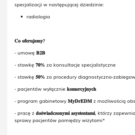
specjalizacji w następującej dziedzinie:
radiologia
𝐂𝐨
𝐨𝐟𝐞𝐫𝐮𝐣𝐞𝐦𝐲
?
- umowę
𝐁𝟐𝐁
- stawkę
𝟕𝟎
%
za konsultacje specjalistyczne
- stawkę
𝟓𝟎
%
za procedury diagnostyczno-zabiegow
- pacjentów wyłącznie
𝐤𝐨𝐦𝐞𝐫𝐜𝐲𝐣𝐧𝐲𝐜𝐡
- program gabinetowy
𝐌𝐲𝐃𝐫𝐄𝐃𝐌
z możliwością obs
- pracę z
𝐝𝐨𝐬
𝐰𝐢𝐚𝐝𝐜𝐳𝐨𝐧𝐲𝐦𝐢
𝐚𝐬𝐲𝐬𝐭𝐞𝐧𝐭𝐚𝐦𝐢
, którzy zapewni
sprawy pacjentów pomiędzy wizytami*