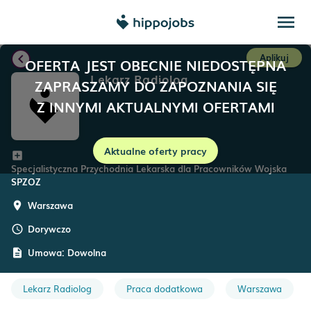
menu
chevron_left
Aplikuj
OFERTA JEST OBECNIE NIEDOSTĘPNA
Lekarz Radiolog
ZAPRASZAMY DO ZAPOZNANIA SIĘ
Z INNYMI AKTUALNYMI OFERTAMI
Aktualne oferty pracy
add_box
Specjalistyczna Przychodnia Lekarska dla Pracowników Wojska
SPZOZ
Warszawa
room
Dorywczo
schedule
Umowa:
Dowolna
description
Lekarz Radiolog
Praca dodatkowa
Warszawa