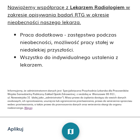
Nawiążemy współpracę z
Lekarzem Radiologiem
w
zakresie opisywania badań RTG w okresie
nieobecności naszego lekarza.
Praca dodatkowa - zastępstwa podczas
nieobecności, możliwość pracy stałej w
niedalekiej przyszłości.
Wszystko do indywidualnego ustalenia z
lekarzem.
Informujemy, że administratorem danych jest Specjalistyczna Przychodnia Lekarska dla Pracowników
Wojska Samodzielny Publiczny Zakład Opieki Zdrowotnej z siedzibą w Warszawie 00-911 ,
ul. Nowowiejska 31 (dalej jako „administrator”). Masz prawo do żądania dostępu do swoich danych
osobowych, ich sprostowania, usunięcia lub ograniczenia przetwarzania, prawo do wniesienia sprzeciwu
wobec przetwarzania, a także prawo do przenoszenia danych oraz wniesienia skargi do organu
nadzorczego.
Więcej
Aplikuj
map