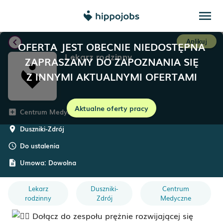
menu
chevron_left
Aplikuj
OFERTA JEST OBECNIE NIEDOSTĘPNA
Lekarz rodzinny
ZAPRASZAMY DO ZAPOZNANIA SIĘ
Z INNYMI AKTUALNYMI OFERTAMI
Aktualne oferty pracy
Centrum Medyczne Salus
add_box
Duszniki-Zdrój
room
Do ustalenia
schedule
Umowa:
Dowolna
description
Lekarz
Duszniki-
Centrum
rodzinny
Zdrój
Medyczne
Dołącz do zespołu prężnie rozwijającej się