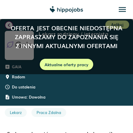
menu
chevron_left
Aplikuj
OFERTA JEST OBECNIE NIEDOSTĘPNA
Lekarz rodzinny / internista
ZAPRASZAMY DO ZAPOZNANIA SIĘ
Z INNYMI AKTUALNYMI OFERTAMI
Aktualne oferty pracy
GAIA
add_box
Radom
room
Do ustalenia
schedule
Umowa:
Dowolna
description
Lekarz
Praca Zdalna