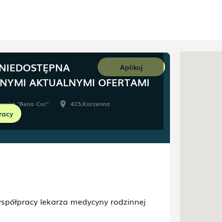
 NIEDOSTĘPNA
Aplikuj
NNYMI AKTUALNYMI OFERTAMI
arska "Bena Cor"
425
,
Korzenna
room
racy
wolna
spółpracy lekarza medycyny rodzinnej