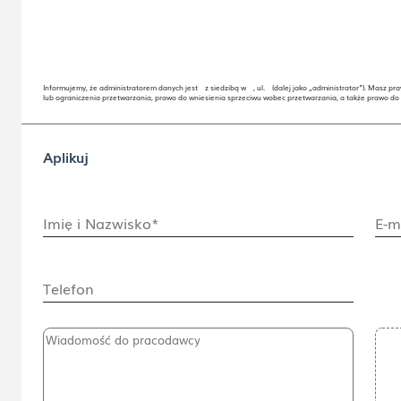
Informujemy, że administratorem danych jest z siedzibą w , ul. (dalej jako „administrator”). Masz p
lub ograniczenia przetwarzania, prawo do wniesienia sprzeciwu wobec przetwarzania, a także prawo d
Aplikuj
Imię i Nazwisko*
E-m
Telefon