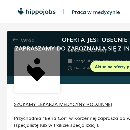
Praca w medycynie
|
OFERTA JEST OBECNIE
Wróć
keyboard_backspace
ZAPRASZAMY DO ZAPOZNANIA SIĘ Z I
Lekarz rodzinny
Specjalistyczna Przychodnia Lek
add_box
Aktualne oferty p
Do ustalenia
Umowa:
Do
schedule
description
SZUKAMY LEKARZA MEDYCYNY RODZINNEJ
Przychodnia "Bena Cor" w Korzennej zaprasza do w
(specjalistę lub w trakcie specjalizacji).