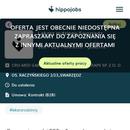
menu
chevron_left
Aplikuj
OFERTA JEST OBECNIE NIEDOSTĘPNA
Lekarz rodzinny-Swarzędz
ZAPRASZAMY DO ZAPOZNANIA SIĘ
Z INNYMI AKTUALNYMI OFERTAMI
180
-
220
PLN
netto
/
godzina
Aktualne oferty pracy
CRO-MED GABINETY LEKARSKIE I FIZJOTERAPII SP. Z O. O
add_box
OS. RACZYŃSKIEGO 2/23,
,
SWARZĘDZ
room
Do ustalenia
schedule
Umowa:
Kontrakt (B2B)
description
#lekarzrodzinny