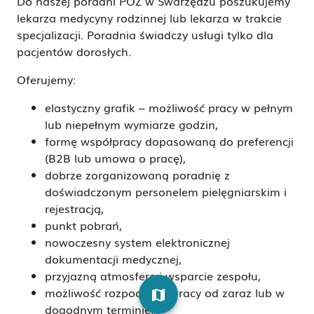
Do naszej poradni POZ w Swarzędzu poszukujemy
lekarza medycyny rodzinnej lub lekarza w trakcie
specjalizacji. Poradnia świadczy usługi tylko dla
pacjentów dorosłych.
Oferujemy:
elastyczny grafik – możliwość pracy w pełnym
lub niepełnym wymiarze godzin,
formę współpracy dopasowaną do preferencji
(B2B lub umowa o pracę),
dobrze zorganizowaną poradnię z
doświadczonym personelem pielęgniarskim i
rejestracją,
punkt pobrań,
nowoczesny system elektronicznej
dokumentacji medycznej,
przyjazną atmosferę i wsparcie zespołu,
możliwość rozpoczęcia pracy od zaraz lub w
map
dogodnym terminie.