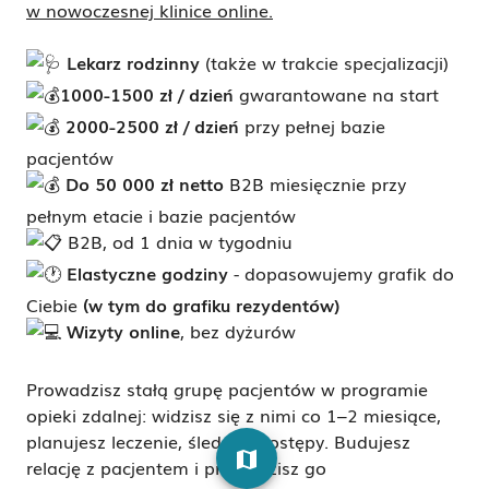
w nowoczesnej klinice online.
Lekarz rodzinny
(także w trakcie specjalizacji)
1000-1500 zł / dzień
gwarantowane na start
2000-2500 zł / dzień
przy pełnej bazie
pacjentów
Do 50 000 zł netto
B2B miesięcznie przy
pełnym etacie i bazie pacjentów
B2B, od 1 dnia w tygodniu
Elastyczne godziny
- dopasowujemy grafik do
Ciebie
(w tym do grafiku rezydentów)
Wizyty online
, bez dyżurów
Prowadzisz stałą grupę pacjentów w programie
opieki zdalnej: widzisz się z nimi co 1–2 miesiące,
planujesz leczenie, śledzisz postępy. Budujesz
map
relację z pacjentem i prowadzisz go