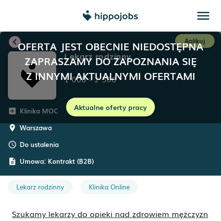
menu
chevron_left
Aplikuj
OFERTA JEST OBECNIE NIEDOSTĘPNA
Lekarz rodzinny
ZAPRASZAMY DO ZAPOZNANIA SIĘ
Z INNYMI AKTUALNYMI OFERTAMI
1 000
-
2 500
Aktualne oferty pracy
Klinika MOC
add_box
Warszawa
room
Do ustalenia
schedule
Umowa:
Kontrakt (B2B)
description
Lekarz rodzinny
Klinika Online
Szukamy lekarzy do opieki nad zdrowiem mężczyzn