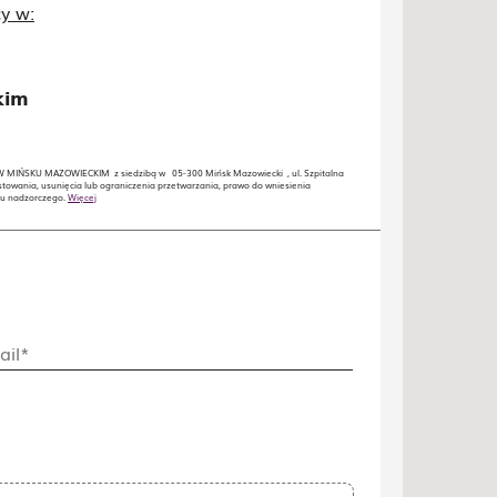
y w:
𝗶𝗺
 MIŃSKU MAZOWIECKIM z siedzibą w 05-300 Mińsk Mazowiecki , ul. Szpitalna
towania, usunięcia lub ograniczenia przetwarzania, prawo do wniesienia
nu nadzorczego.
Więcej
ail*