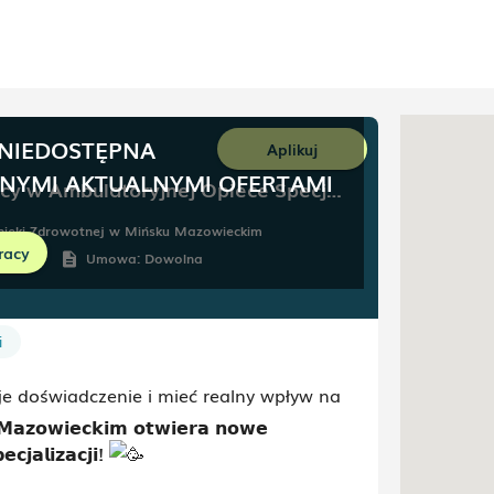
 NIEDOSTĘPNA
Aplikuj
NNYMI AKTUALNYMI OFERTAMI
Lekarz specjalista do pracy w Ambulatoryjnej Opiece Specjalistycznej (AOS)
Opieki Zdrowotnej w Mińsku Mazowieckim
racy
alenia
Umowa:
Dowolna
description
i
e doświadczenie i mieć realny wpływ na
𝗮𝘇𝗼𝘄𝗶𝗲𝗰𝗸𝗶𝗺 𝗼𝘁𝘄𝗶𝗲𝗿𝗮 𝗻𝗼𝘄𝗲
𝗰𝗷𝗮𝗹𝗶𝘇𝗮𝗰𝗷𝗶!