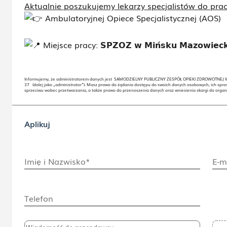
Aktualnie poszukujemy lekarzy specjalistów do prac
Ambulatoryjnej Opiece Specjalistycznej (AOS)
Miejsce pracy:
𝗦𝗣𝗭𝗢𝗭 𝘄 𝗠𝗶𝗻́𝘀𝗸𝘂 𝗠𝗮𝘇𝗼𝘄𝗶𝗲𝗰
Informujemy, że administratorem danych jest SAMODZIELNY PUBLICZNY ZESPÓŁ OPIEKI ZDROWOTNEJ W
37 (dalej jako „administrator”). Masz prawo do żądania dostępu do swoich danych osobowych, ich spros
sprzeciwu wobec przetwarzania, a także prawo do przenoszenia danych oraz wniesienia skargi do orga
Aplikuj
Imię i Nazwisko*
E-m
Telefon