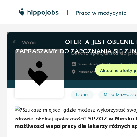
Praca w medycynie
|
OFERTA JEST OBECNIE
Wróć
keyboard_backspace
ZAPRASZAMY DO ZAPOZNANIA SIĘ Z I
Samodzielny Publiczny Zespół 
add_box
Aktualne oferty p
Mińsk Mazowiecki
Do ust
room
schedule
Lekarz
Mińsk Mazowieck
Szukasz miejsca, gdzie możesz wykorzystać swoj
zdrowie lokalnej społeczności?
𝗦𝗣𝗭𝗢𝗭 𝘄 𝗠𝗶𝗻́𝘀𝗸𝘂 
𝗺𝗼𝘇̇𝗹𝗶𝘄𝗼𝘀́
𝗰𝗶 𝘄𝘀𝗽𝗼́ł𝗽𝗿𝗮𝗰𝘆 𝗱𝗹𝗮 𝗹𝗲𝗸𝗮𝗿𝘇𝘆 𝗿𝗼́𝘇̇𝗻𝘆𝗰𝗵 𝘀𝗽