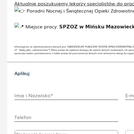
Aktualnie poszukujemy lekarzy specjalistów do prac
Poradni Nocnej i Świątecznej Opieki Zdrowotn
Miejsce pracy:
𝗦𝗣𝗭𝗢𝗭 𝘄 𝗠𝗶𝗻́𝘀𝗸𝘂 𝗠𝗮𝘇𝗼𝘄𝗶𝗲𝗰
Informujemy, że administratorem danych jest SAMODZIELNY PUBLICZNY ZESPÓŁ OPIEKI ZDROWOTNEJ W
37 (dalej jako „administrator”). Masz prawo do żądania dostępu do swoich danych osobowych, ich spros
sprzeciwu wobec przetwarzania, a także prawo do przenoszenia danych oraz wniesienia skargi do orga
Aplikuj
Imię i Nazwisko*
E-m
Telefon