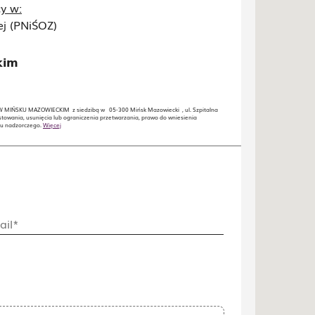
y w:
ej (PNiŚOZ)
𝗶𝗺
 MIŃSKU MAZOWIECKIM z siedzibą w 05-300 Mińsk Mazowiecki , ul. Szpitalna
towania, usunięcia lub ograniczenia przetwarzania, prawo do wniesienia
nu nadzorczego.
Więcej
ail*