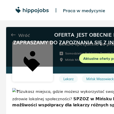
Praca w medycynie
|
OFERTA JEST OBECNIE
Wróć
keyboard_backspace
ZAPRASZAMY DO ZAPOZNANIA SIĘ Z I
Samodzielny Publiczny Zespół 
add_box
Aktualne oferty p
Mińsk Mazowiecki
Do ust
room
schedule
Lekarz
Mińsk Mazowieck
Szukasz miejsca, gdzie możesz wykorzystać swoj
zdrowie lokalnej społeczności?
𝗦𝗣𝗭𝗢𝗭 𝘄 𝗠𝗶𝗻́𝘀𝗸𝘂 
𝗺𝗼𝘇̇𝗹𝗶𝘄𝗼𝘀́
𝗰𝗶 𝘄𝘀𝗽𝗼́ł𝗽𝗿𝗮𝗰𝘆 𝗱𝗹𝗮 𝗹𝗲𝗸𝗮𝗿𝘇𝘆 𝗿𝗼́𝘇̇𝗻𝘆𝗰𝗵 𝘀𝗽