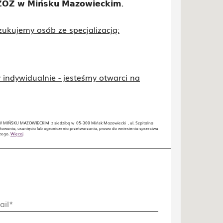
𝗭𝗢𝗭 𝘄 𝗠𝗶𝗻́𝘀𝗸𝘂 𝗠𝗮𝘇𝗼𝘄𝗶𝗲𝗰𝗸𝗶𝗺.
ukujemy osób ze specjalizacją:
indywidualnie - jesteśmy otwarci na
 MIŃSKU MAZOWIECKIM z siedzibą w 05-300 Mińsk Mazowiecki , ul. Szpitalna
towania, usunięcia lub ograniczenia przetwarzania, prawo do wniesienia sprzeciwu
czego.
Więcej
ail*