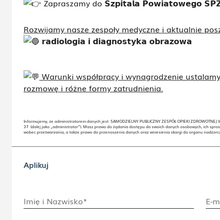
Zapraszamy do
𝗦𝘇𝗽𝗶𝘁𝗮𝗹𝗮 𝗣𝗼𝘄𝗶𝗮𝘁𝗼𝘄𝗲𝗴𝗼 𝗦𝗣
Rozwijamy nasze zespoły medyczne i aktualnie posz
𝗿𝗮𝗱𝗶𝗼𝗹𝗼𝗴𝗶𝗮 𝗶 𝗱𝗶𝗮𝗴𝗻𝗼𝘀𝘁𝘆𝗸𝗮 𝗼𝗯𝗿𝗮𝘇𝗼𝘄𝗮
Warunki współpracy i wynagrodzenie ustalamy 
rozmowę i różne formy zatrudnienia.
Informujemy, że administratorem danych jest SAMODZIELNY PUBLICZNY ZESPÓŁ OPIEKI ZDROWOTNEJ W
37 (dalej jako „administrator”). Masz prawo do żądania dostępu do swoich danych osobowych, ich spros
wobec przetwarzania, a także prawo do przenoszenia danych oraz wniesienia skargi do organu nadzor
Aplikuj
Imię i Nazwisko*
E-m