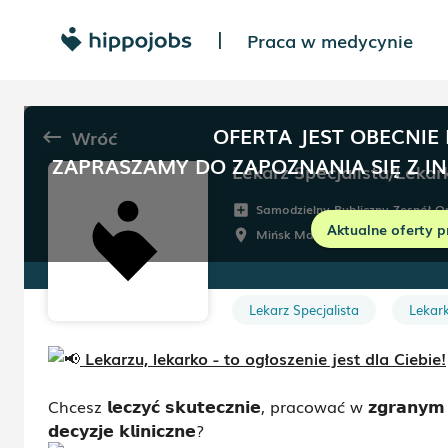
Praca w medycynie
|
OFERTA JEST OBECNIE
Wróć
keyboard_backspace
ZAPRASZAMY DO ZAPOZNANIA SIĘ Z I
Samodzielny Publiczny Zespół 
add_box
Aktualne oferty p
Mińsk Mazowiecki
Do ust
room
schedule
Lekarz Specjalista
Lekark
Lekarzu, lekarko - to ogłoszenie jest dla Ciebie!
Chcesz
𝗹𝗲𝗰𝘇𝘆𝗰́ 𝘀𝗸𝘂𝘁𝗲𝗰𝘇𝗻𝗶𝗲
, pracować w
𝘇𝗴𝗿𝗮𝗻𝘆𝗺 
𝗱𝗲𝗰𝘆𝘇𝗷𝗲 𝗸𝗹𝗶𝗻𝗶𝗰𝘇𝗻𝗲
?