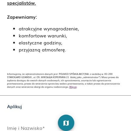
specjalistów.
Zapewniamy:
atrakcyjne wynagrodzenie,
komfortowe warunki,
elastyczne godziny,
przyjazną atmosferę.
Informujemy, że administratorem danych jest POLMED SPÓŁKA AKCYJNA z siedzibą w 83-200
STAROGARD GDAŃSKI , ul. OS. MIKOŁAJA KOPERNIKA 21 (dalej jako „administrator”). Masz prawo do
żądania dostępu do swoich danych osobowych, ich sprostowania, usunięcia lub ograniczenia
przetwarzania, prawo do wniesienia sprzeciwu wobec przetwarzania, a także prawo do przenoszenia
danych oraz wniesienia skargi do organu nadzorczego.
Więcej
Aplikuj
map
Imię i Nazwisko*