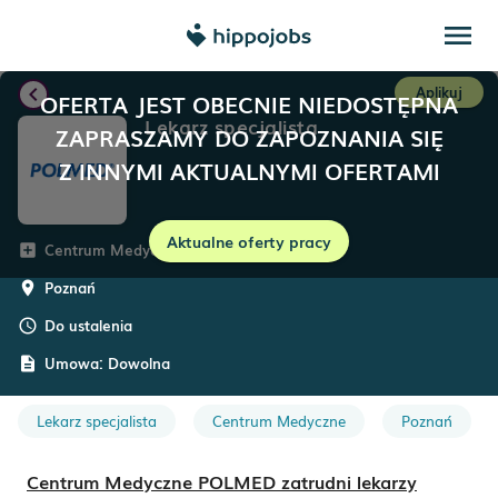
menu
chevron_left
Aplikuj
OFERTA JEST OBECNIE NIEDOSTĘPNA
Lekarz specjalista
ZAPRASZAMY DO ZAPOZNANIA SIĘ
Z INNYMI AKTUALNYMI OFERTAMI
Aktualne oferty pracy
Centrum Medyczne POLMED
add_box
Poznań
room
Do ustalenia
schedule
Umowa:
Dowolna
description
Lekarz specjalista
Centrum Medyczne
Poznań
Centrum Medyczne POLMED zatrudni lekarzy