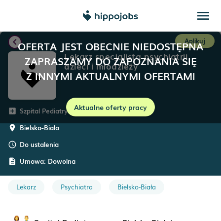
menu
chevron_left
Aplikuj
OFERTA JEST OBECNIE NIEDOSTĘPNA
Lekarz specjalista psychiatrii
ZAPRASZAMY DO ZAPOZNANIA SIĘ
dzieci i młodzieży
Z INNYMI AKTUALNYMI OFERTAMI
Aktualne oferty pracy
Szpital Pediatryczny w Bielsku-Białej
add_box
Bielsko-Biała
room
Do ustalenia
schedule
Umowa:
Dowolna
description
Lekarz
Psychiatra
Bielsko-Biała